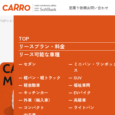
見積り依頼
お問い合わせ
TOP
＞
リース可能な車種一覧
＞
ミニバン・ワンボックスの法人向けカーリース
TOP
リースプラン・料金
リース可能な車種
セダン
ミニバン・
ワンボッ
CAR LEASE
ス
MINIVAN
軽バン・
軽トラック
SUV
軽自動車
福祉車両
キッチンカー
EVバイク
外車（輸入車）
高級車
コンパクト
ライトバン
中古車